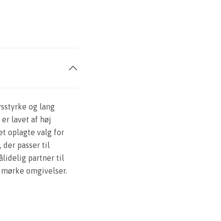
ysstyrke og lang
er lavet af høj
et oplagte valg for
 der passer til
lidelig partner til
i mørke omgivelser.