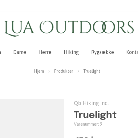
m
Dame
Herre
Hiking
Rygsække
Konta
Hjem
Produkter
Truelight
Qb Hiking Inc.
Truelight
Varenummer:
9