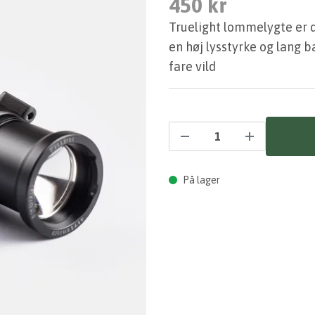
450 kr
Truelight lommelygte er d
en høj lysstyrke og lang 
fare vild
På lager